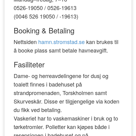
0526-19050 / 0526-19613
(0046 526 19050 / -19613)
Booking & Betaling
Nettsiden
hamn.stromstad.se
kan brukes til
å booke plass samt betale havneavgift.
Fasiliteter
Dame- og herreavdelingene for dusj og
toalett finnes i badehuset på
strandpromenaden, Torskholmen samt
Skurveskär. Disse er tilgjengelige via koden
du fikk ved betaling.
Vaskeriet har to vaskemaskiner i bruk og to
tørketromler. Polletter kan kjøpes både i
resepsjonen i badehuset og på