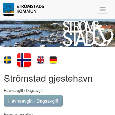
Toggle
navigat
Strömstad gjestehavn
Havneavgift / Dagsavgift
Havneavgift / Dagsavgift
Reserver en plass: