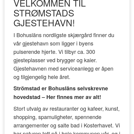
VELKOMMEN TIL
STRØMSTADS
GJESTEHAVN!
I Bohusläns nordligste skjærgård finner du
vår gjestehavn som ligger i byens
pulserende hjerte. Vi tilbyr ca. 300
gjesteplasser ved brygger og kaier.
Gjestehavnen med serviceanlegg er åpen
og tilgjengelig hele året.
Strömstad er Bohusläns selvskrevne
hovedstad – Her finnes mer av alt!
Stort utvalg av restauranter og kafeer, kunst,
shopping, spamuligheter, spennende
arrangementer og salte bad i Kosterhavet. Vi
har naturen tett på i hele kommunen vår, og i