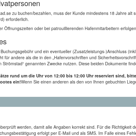
ivatpersonen
ad.se zu buchen/bezahlen, muss der Kunde mindestens 18 Jahre alt s
) erforderlich.
Öffnungszeiten oder bei patrouillierenden Hafenmitarbeitern erfolgen
es
ie Buchungsgebühr und ein eventueller (Zusatzleistungs-)Anschluss (in
t für andere als die in den „Hafenvorschriften und Sicherheitsvorschr
 von Strömstad“ genannten Zwecke nutzen. Diese beiden Dokumente finde
tze rund um die Uhr von 12:00 bis 12:00 Uhr reserviert sind, bitte
ootes ein!
Wenn Sie einen anderen als den von Ihnen gebuchten Liege
rprüft werden, damit alle Angaben korrekt sind. Für die Richtigkeit 
uchungsbestätigung erfolgt per E-Mail und als SMS. Im Falle eines Fe