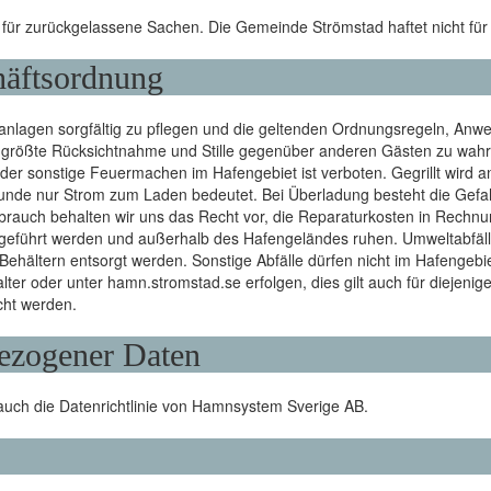
ür zurückgelassene Sachen. Die Gemeinde Strömstad haftet nicht für 
häftsordnung
nlagen sorgfältig zu pflegen und die geltenden Ordnungsregeln, Anwe
größte Rücksichtnahme und Stille gegenüber anderen Gästen zu wahre
oder sonstige Feuermachen im Hafengebiet ist verboten. Gegrillt wird 
unde nur Strom zum Laden bedeutet. Bei Überladung besteht die Gefa
ssbrauch behalten wir uns das Recht vor, die Reparaturkosten in Rechnun
geführt werden und außerhalb des Hafengeländes ruhen. Umweltabfäl
ehältern entsorgt werden. Sonstige Abfälle dürfen nicht im Hafengebi
r oder unter hamn.stromstad.se erfolgen, dies gilt auch für diejenige
cht werden.
ezogener Daten
auch die Datenrichtlinie von Hamnsystem Sverige AB.